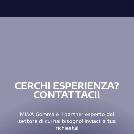
CERCHI ESPERIENZA?
CONTATTACI!
MI.VA Gomma è il partner esperto del
settore di cui hai bisogno! Inviaci la tua
richiesta!