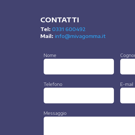
CONTATTI
Tel:
0331 600492
Mail:
info@mivagomma.it
Nome
Cogno
Telefono
E-mail
Messaggio