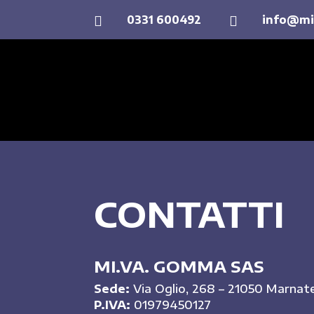
0331 600492
info@mi


CONTATTI
MI.VA. GOMMA SAS
Sede:
Via Oglio, 268 – 21050 Marnat
P.IVA:
01979450127